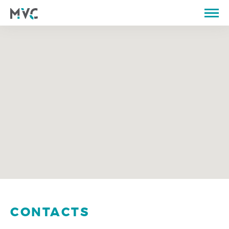
SUR NOUS
CATALOGUE
CARRIÈRES
PROPRIÉTÉS DE LA PIERRE
PORTEFEUILLE
MAGASIN
BLOG
CONTACTS
PT
FR
EN
CONTACTS