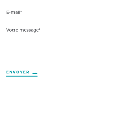
E-mail*
Votre message*
ENVOYER
ADRESSE
IC2 (EN 1), Km 98 · Ataíja de Cima
2460-713 Alcobaça - PORTUGAL